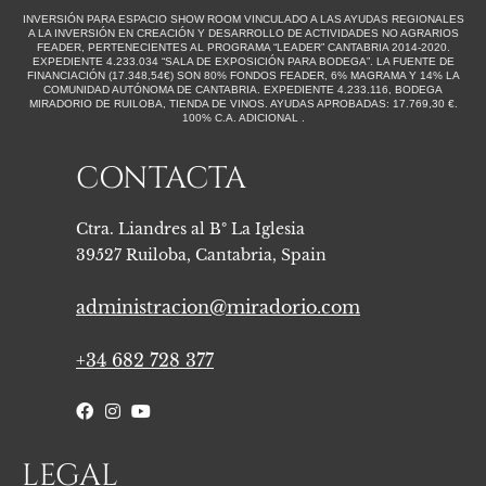
INVERSIÓN PARA ESPACIO SHOW ROOM VINCULADO A LAS AYUDAS REGIONALES
A LA INVERSIÓN EN CREACIÓN Y DESARROLLO DE ACTIVIDADES NO AGRARIOS
FEADER, PERTENECIENTES AL PROGRAMA “LEADER” CANTABRIA 2014-2020.
EXPEDIENTE 4.233.034 “SALA DE EXPOSICIÓN PARA BODEGA”. LA FUENTE DE
FINANCIACIÓN (17.348,54€) SON 80% FONDOS FEADER, 6% MAGRAMA Y 14% LA
COMUNIDAD AUTÓNOMA DE CANTABRIA. EXPEDIENTE 4.233.116, BODEGA
MIRADORIO DE RUILOBA, TIENDA DE VINOS. AYUDAS APROBADAS: 17.769,30 €.
100% C.A. ADICIONAL . ​
CONTACTA
Ctra. Liandres al Bº La Iglesia
39527 Ruiloba, Cantabria, Spain
administracion@miradorio.com
+34 682 728 377
LEGAL