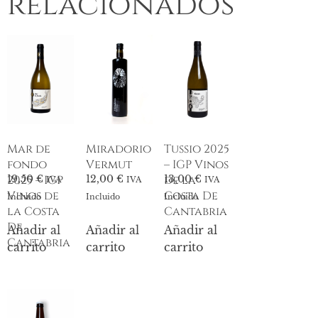
relacionados
Mar de
Miradorio
Tussio 2025
fondo
Vermut
– IGP Vinos
2025 – IGP
de la
19,50
€
12,00
€
13,00
€
IVA
IVA
IVA
Vinos de
Costa De
Incluido
Incluido
Incluido
la Costa
Cantabria
De
Añadir al
Añadir al
Añadir al
Cantabria
carrito
carrito
carrito