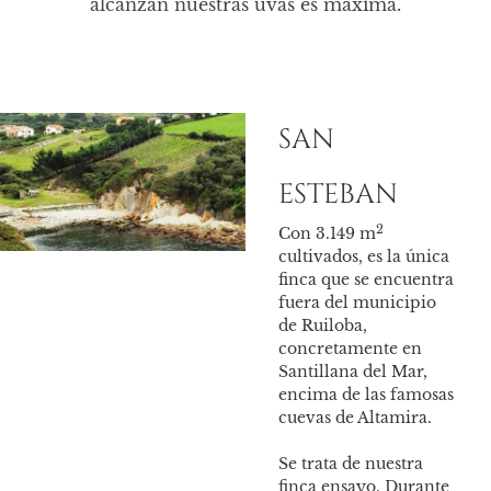
alcanzan nuestras uvas es máxima.
SAN
TU
500
ESTEBAN
dur
de 2
2
Con 3.149 m
los 
cultivados, es la única
boni
finca que se encuentra
fuera del municipio
Esta
de Ruiloba,
cult
concretamente en
vari
Santillana del Mar,
encima de las famosas
cuevas de Altamira.
Se trata de nuestra
finca ensayo. Durante